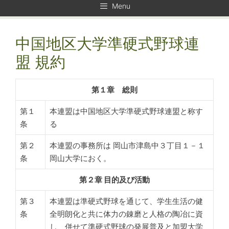
Menu
中国地区大学準硬式野球連
盟 規約
第１章 総則
第１
本連盟は中国地区大学準硬式野球連盟と称す
条
る
第２
本連盟の事務所は 岡山市津島中３丁目１－１
条
岡山大学におく。
第２章 目的及び活動
第３
本連盟は準硬式野球を通じて、学生生活の健
条
全明朗化と共に体力の錬磨と人格の陶冶に資
し、併せて準硬式野球の発展普及と加盟大学