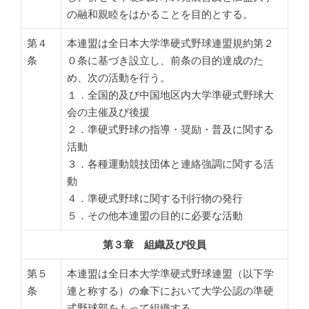
の融和親睦をはかることを目的とする。
第４
本連盟は全日本大学準硬式野球連盟規約第２
条
０条に基づき設立し、前条の目的達成のた
め、次の活動を行う。
１．全国的及び中国地区内大学準硬式野球大
会の主催及び後援
２．準硬式野球の指導・奨励・普及に関する
活動
３．各種運動競技団体と連絡強調に関する活
動
４．準硬式野球に関する刊行物の発行
５．その他本連盟の目的に必要な活動
第３章 組織及び役員
第５
本連盟は全日本大学準硬式野球連盟（以下学
条
連と称する）の傘下において大学公認の準硬
式野球部をもって組織する。