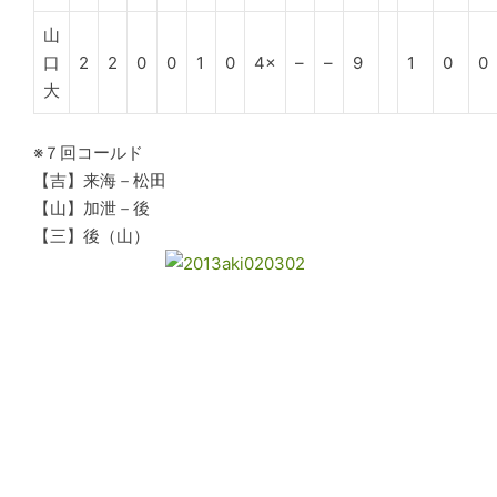
山
口
2
2
0
0
1
0
4×
–
–
9
1
0
0
大
※７回コールド
【吉】来海－松田
【山】加泄－後
【三】後（山）