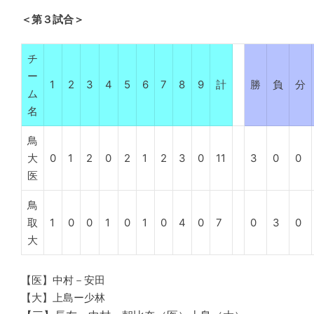
＜第３試合＞
チ
ー
1
2
3
4
5
6
7
8
9
計
勝
負
分
ム
名
鳥
大
0
1
2
0
2
1
2
3
0
11
3
0
0
医
鳥
取
1
0
0
1
0
1
0
4
0
7
0
3
0
大
【医】中村－安田
【大】上島ー少林