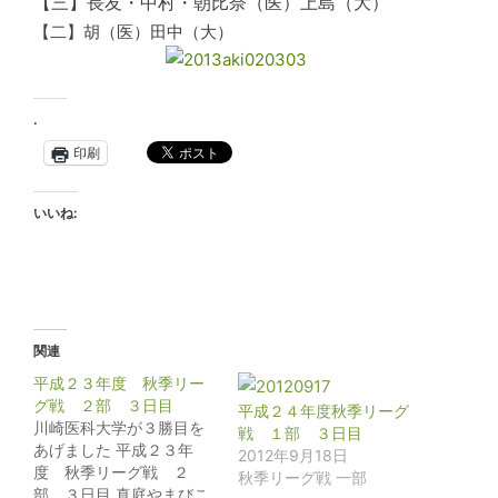
【三】長友・中村・朝比奈（医）上島（大）
【二】胡（医）田中（大）
.
印刷
いいね:
関連
平成２３年度 秋季リー
グ戦 ２部 ３日目
平成２４年度秋季リーグ
川崎医科大学が３勝目を
戦 １部 ３日目
あげました 平成２３年
2012年9月18日
度 秋季リーグ戦 ２
秋季リーグ戦 一部
部 ３日目 真庭やまびこ