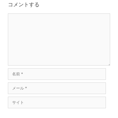
コメントする
コ
メ
ン
ト
名
前
メ
ー
ル
サ
イ
ト