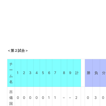
＜第２試合＞
チ
ー
1
2
3
4
5
6
7
8
9
計
勝
負
分
ム
名
吉
備
0
0
0
0
0
1
1
–
–
2
0
3
0
国