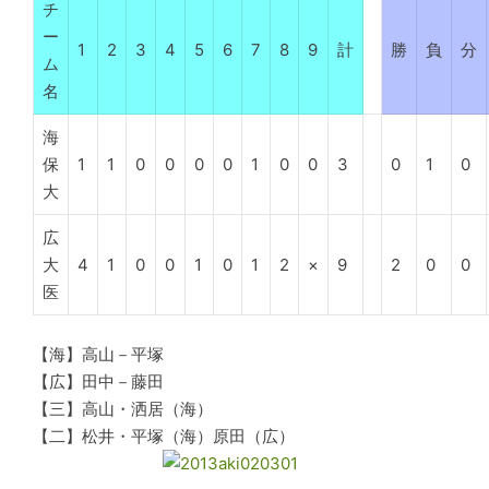
チ
ー
1
2
3
4
5
6
7
8
9
計
勝
負
分
ム
名
海
保
1
1
0
0
0
0
1
0
0
3
0
1
0
大
広
大
4
1
0
0
1
0
1
2
×
9
2
0
0
医
【海】高山－平塚
【広】田中－藤田
【三】高山・洒居（海）
【二】松井・平塚（海）原田（広）