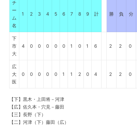
チ
ー
1
2
3
4
5
6
7
8
9
計
勝
負
分
ム
名
下
市
4
0
0
0
0
0
1
0
1
6
2
2
0
大
広
大
0
0
0
0
0
1
1
2
0
4
2
2
0
医
【下】黒木・上田将－河津
【広】佐久本・穴見－藤田
【三】長野（下）
【二】河津（下）藤田（広）