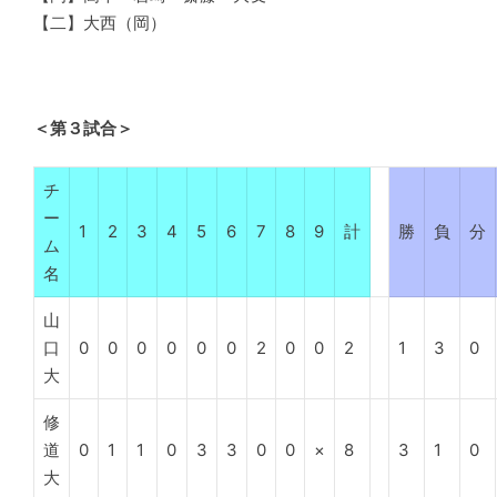
【二】大西（岡）
＜第３試合＞
チ
ー
1
2
3
4
5
6
7
8
9
計
勝
負
分
ム
名
山
口
0
0
0
0
0
0
2
0
0
2
1
3
0
大
修
道
0
1
1
0
3
3
0
0
×
8
3
1
0
大