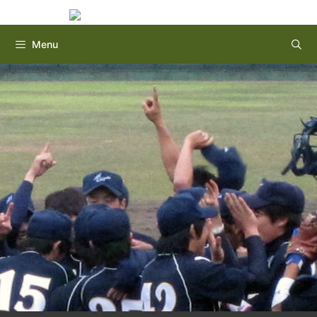
Instagram
Twitter
コ
ン
テ
Menu
ン
ツ
へ
ス
キ
ッ
プ