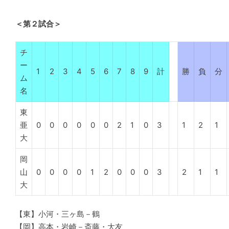
＜第２試合＞
チ
ー
1
2
3
4
5
6
7
8
9
計
勝
負
分
ム
名
東
亜
0
0
0
0
0
0
2
1
0
3
1
2
1
大
岡
山
0
0
0
0
1
2
0
0
0
3
2
1
1
大
【東】小河・三ヶ島－鶴
【岡】高本・岩崎－斎藤・大友