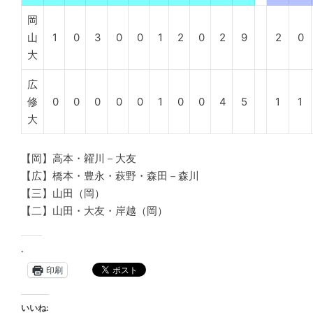
岡
山
1
0
3
0
0
1
2
0
2
9
2
0
大
広
修
0
0
0
0
0
1
0
0
4
5
1
1
大
【岡】高本・糴川－大友
【広】橋本・豊永・萩野・森田－森川
【三】山田（岡）
【二】山田・大友・岸越（岡）
.
印刷
いいね: