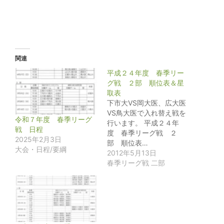
関連
平成２４年度 春季リー
グ戦 ２部 順位表＆星
取表
下市大VS岡大医、広大医
VS鳥大医で入れ替え戦を
令和７年度 春季リーグ
行います。 平成２４年
戦 日程
度 春季リーグ戦 ２
2025年2月3日
部 順位表…
大会・日程/要綱
2012年5月13日
春季リーグ戦 二部