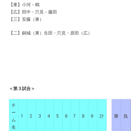
【東】小河－鶴
【広】田中・穴見－藤田
【三】安藤（東）
【二】銅城（東）生田・穴見・原田（広）
＜第３試合＞
チ
ー
1
2
3
4
5
6
7
8
9
計
勝
負
ム
名