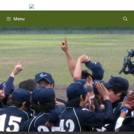
Instagram
Twitter
コ
ン
テ
Menu
ン
ツ
へ
ス
キ
ッ
プ