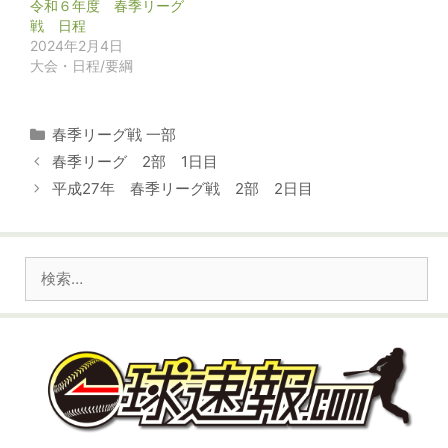
令和６年度 春季リーグ
戦 日程
2024年2月4日
大会・日程/要綱
カ
春季リーグ戦 一部
テ
春季リーグ 2部 1日目
ゴ
平成27年 春季リーグ戦 2部 2日目
リ
ー
検
索: