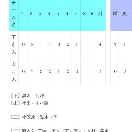
チ
ー
1
2
3
4
5
6
7
8
9
計
勝
負
ム
名
下
市
0
2
1
1
4
0
1
9
1
1
大
山
口
0
1
0
0
1
0
0
2
0
2
大
【下】黒木－河津
【山】小田－中小路
【三】小笠原・黒木（下
【二】藤本2・三輪・黒木（下）高木・木村・義永