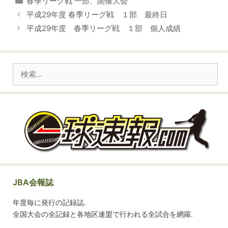
春季リーグ戦 一部
、
開催大会
テ
平成29年度 春季リーグ戦 １部 最終日
ゴ
平成29年度 春季リーグ戦 １部 個人成績
リ
ー
検
索:
JBA会報誌
年度毎に発行の記録誌.
全国大会の全記録と各地区連盟で行われる全試合を網羅.