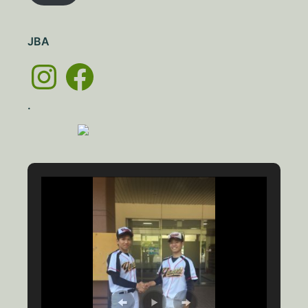
レ
ス
JBA
Instagram
Facebook
.