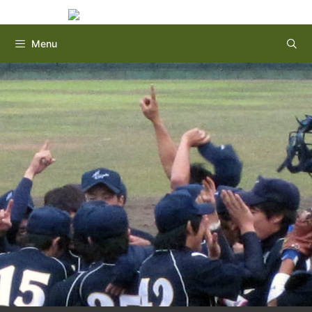
Instagram
Twitter
コ
ン
テ
Menu
ン
ツ
へ
ス
キ
ッ
プ