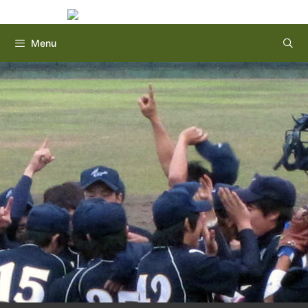
Instagram
Twitter
コ
ン
テ
Menu
ン
ツ
へ
ス
キ
ッ
プ