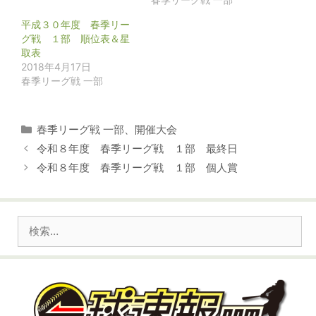
平成３０年度 春季リー
グ戦 １部 順位表＆星
取表
2018年4月17日
春季リーグ戦 一部
カ
春季リーグ戦 一部
、
開催大会
テ
令和８年度 春季リーグ戦 １部 最終日
ゴ
令和８年度 春季リーグ戦 １部 個人賞
リ
ー
検
索: