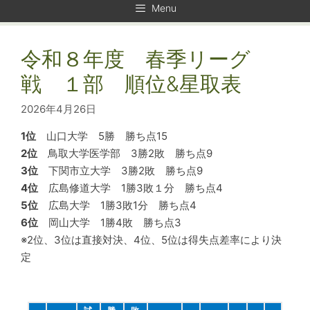
Menu
令和８年度 春季リーグ
戦 １部 順位&星取表
2026年4月26日
1位
山口大学 5勝 勝ち点15
2位
鳥取大学医学部 3勝2敗 勝ち点9
3位
下関市立大学 3勝2敗 勝ち点9
4位
広島修道大学 1勝3敗１分 勝ち点4
5位
広島大学 1勝3敗1分 勝ち点4
6位
岡山大学 1勝4敗 勝ち点3
※2位、3位は直接対決、4位、5位は得失点差率により決
定