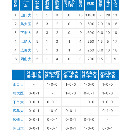
試
勝
敗
順
チー
引き分
勝
勝
得
失
合
利
戦
勝率
位
ム
け数
点
差
点
点
数
数
数
1
山口大
5
5
0
0
15
1.000
-
28
13
2
鳥大医
5
3
2
0
9
.600
2.0
19
16
3
下市大
5
3
2
0
9
.600
0.0
10
10
4
広島大
5
1
3
1
4
.250
1.5
5
17
4
広修大
5
1
3
1
4
.250
0.0
10
18
6
岡山大
5
1
4
0
3
.200
0.5
11
9
対山口大
対鳥大医
対下市大
対広島大
対広修大
対岡山
勝-分-負
勝-分-負
勝-分-負
勝-分-負
勝-分-負
勝-分-
山口大
-
1-0-0
1-0-0
1-0-0
1-0-0
1-0-
鳥大医
0-0-1
-
1-0-0
0-0-1
1-0-0
1-0-
下市大
0-0-1
0-0-1
-
1-0-0
1-0-0
1-0-
広島大
0-0-1
1-0-0
0-0-1
-
0-1-0
0-0-
広修大
0-0-1
0-0-1
0-0-1
0-1-0
-
1-0-
岡山大
0-0-1
0-0-1
0-0-1
1-0-0
0-0-1
-