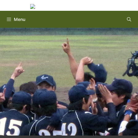
Instagram
Twitter
コ
ン
テ
Menu
ン
ツ
へ
ス
キ
ッ
プ