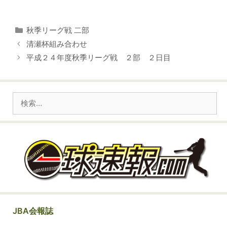
カ
秋季リーグ戦 二部
テ
清瀬杯組み合わせ
ゴ
平成２４年度秋季リーグ戦 ２部 ２日目
リ
ー
検
索:
JBA会報誌