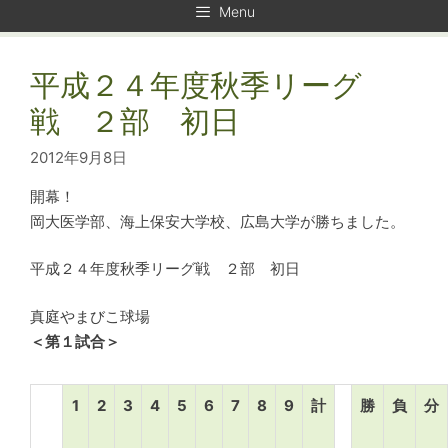
Menu
平成２４年度秋季リーグ
戦 ２部 初日
2012年9月8日
開幕！
岡大医学部、海上保安大学校、広島大学が勝ちました。
平成２４年度秋季リーグ戦 ２部 初日
真庭やまびこ球場
＜第１試合＞
1
2
3
4
5
6
7
8
9
計
勝
負
分