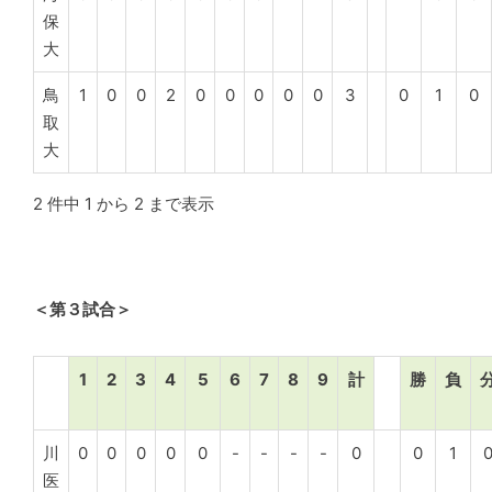
保
大
鳥
1
0
0
2
0
0
0
0
0
3
0
1
0
取
大
2 件中 1 から 2 まで表示
＜第３試合＞
1
2
3
4
5
6
7
8
9
計
勝
負
川
0
0
0
0
0
-
-
-
-
0
0
1
医