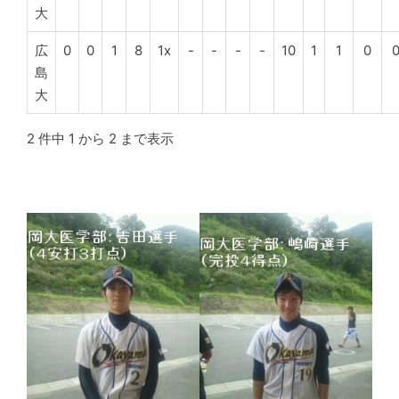
大
広
0
0
1
8
1x
-
-
-
-
10
1
1
0
島
大
2 件中 1 から 2 まで表示