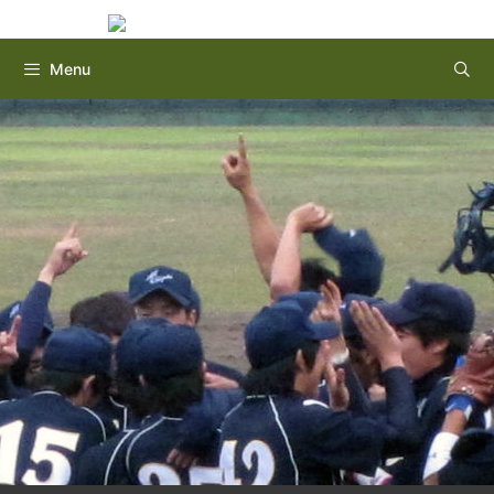
Instagram
Twitter
コ
ン
テ
Menu
ン
ツ
へ
ス
キ
ッ
プ