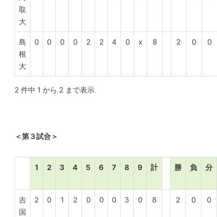
取
大
島
0
0
0
0
2
2
4
0
x
8
2
0
0
根
大
2 件中 1 から 2 まで表示
＜第３試合＞
1
2
3
4
5
6
7
8
9
計
勝
負
分
吉
2
0
1
2
0
0
0
3
0
8
2
0
0
国