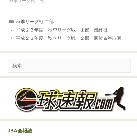
秋季リーグ戦 二部
カ
秋季リーグ戦 二部
テ
平成２３年度 秋季リーグ戦 １部 最終日
ゴ
平成２３年度 秋季リーグ戦 ２部 順位＆星取表
リ
ー
検
索:
JBA会報誌