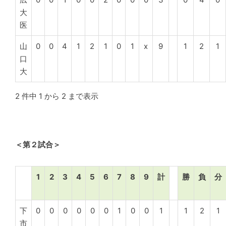
大
医
山
0
0
4
1
2
1
0
1
x
9
1
2
1
口
大
2 件中 1 から 2 まで表示
＜第２試合＞
1
2
3
4
5
6
7
8
9
計
勝
負
分
下
0
0
0
0
0
0
1
0
0
1
1
2
1
市