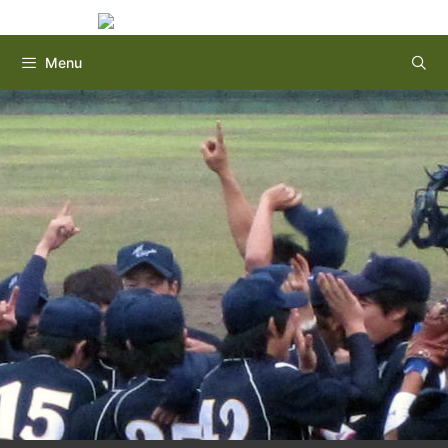
Instagram
Twitter
コ
ン
テ
Menu
ン
ツ
へ
ス
キ
ッ
プ