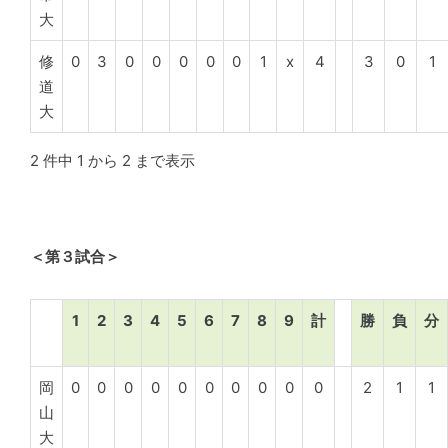
大
修
0
3
0
0
0
0
0
1
x
4
3
0
1
道
大
2 件中 1 から 2 まで表示
＜第３試合＞
1
2
3
4
5
6
7
8
9
計
勝
負
分
岡
0
0
0
0
0
0
0
0
0
0
2
1
1
山
大