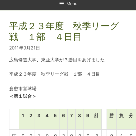
Menu
平成２３年度 秋季リーグ
戦 １部 ４日目
2011年9月21日
広島修道大学、東亜大学が３勝目をあげました
平成２３年度 秋季リーグ戦 １部 ４日目
倉敷市営球場
＜第１試合＞
1
2
3
4
5
6
7
8
9
計
勝
負
分
広
0
0
1
0
0
2
0
0
0
3
0
4
0