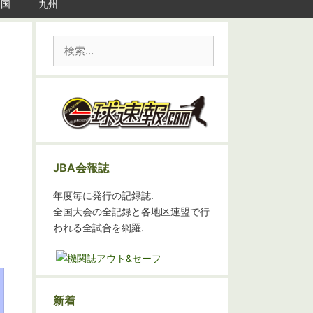
四国
九州
検
索:
JBA会報誌
年度毎に発行の記録誌.
全国大会の全記録と各地区連盟で行
われる全試合を網羅.
新着