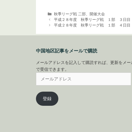
カ
秋季リーグ戦 二部
、
開催大会
テ
平成２８年度 秋季リーグ戦 １部 ３日目
ゴ
平成２８年度 秋季リーグ戦 １部 ４日目
リ
ー
中国地区記事をメールで購読
メールアドレスを記入して購読すれば、更新をメー
で受信できます。
メ
ー
ル
ア
登録
ド
レ
ス