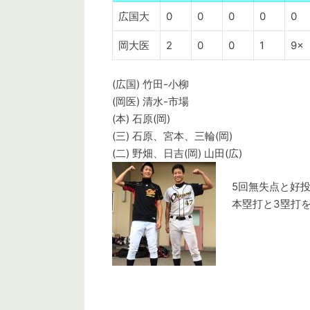
広国大
0
0
0
0
0
岡大医
2
0
0
1
9×
(広国) 竹田-小柳
(岡医) 清水-市場
(本) 石原(岡)
(三) 石原、宮本、三輪(岡)
(二) 野畑、日吉(岡) 山田(広)
5回無失点と好投
本塁打と3塁打を