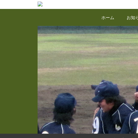
コ
ン
ホーム
お知
テ
ン
ツ
へ
ス
キ
ッ
プ