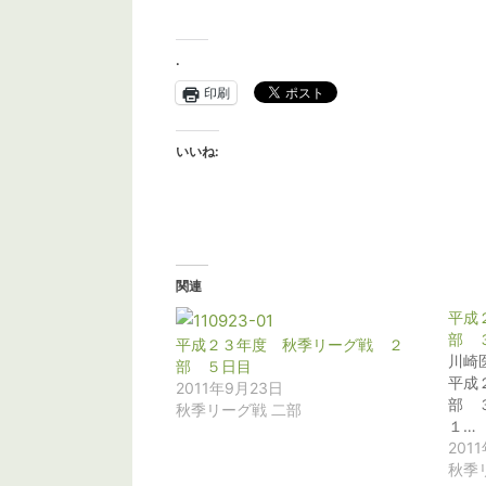
.
印刷
いいね:
関連
平成
部 
平成２３年度 秋季リーグ戦 ２
川崎
部 ５日目
平成
2011年9月23日
部 
秋季リーグ戦 二部
１…
201
秋季