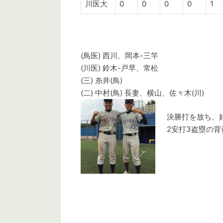
川医大
0
0
0
0
1
(鳥医) 西川、岡本-三竿
(川医) 鈴木-戸早、常松
(三) 糸井(鳥)
(二) 中村(鳥) 長妻、横山、佐々木(川)
決勝打を放ち、
2安打3盗塁の背