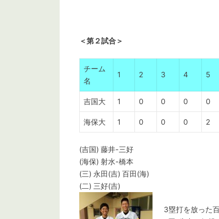
＜第２試合＞
チーム
1
2
3
4
5
名
吉国大
1
0
0
0
0
海保大
1
0
0
0
2
(吉国) 藤井-三好
(海保) 射水-橋本
(三) 永田(吉) 百田(海)
(二) 三好(吉)
3塁打を放った百