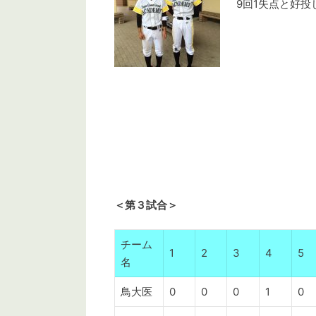
9回1失点と好投
＜第３試合＞
チーム
1
2
3
4
5
名
鳥大医
0
0
0
1
0