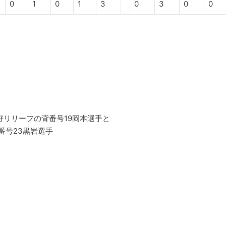
0
1
0
1
3
0
3
0
0
好リリーフの背番号19岡本選手と
番号23黒岩選手