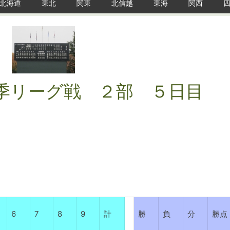
北海道
東北
関東
北信越
東海
関西
季リーグ戦 ２部 ５日目
6
7
8
9
計
勝
負
分
勝点