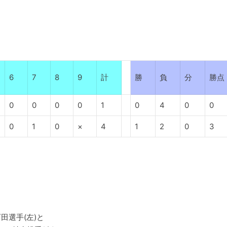
6
7
8
9
計
勝
負
分
勝点
0
0
0
0
1
0
4
0
0
0
1
0
×
4
1
2
0
3
田選手(左)と