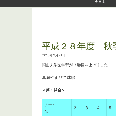
全日本
平成２８年度 秋
2016年9月21日
岡山大学医学部が３勝目を上げました
真庭やまびこ球場
＜第１試合＞
チーム
1
2
3
4
5
名