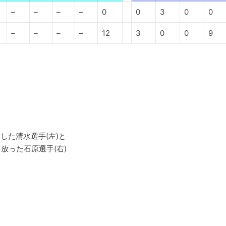
–
–
–
–
0
0
3
0
0
–
–
–
–
12
3
0
0
9
した清水選手(左)と
放った石原選手(右)