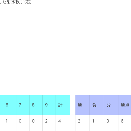
した射水投手(右)
6
7
8
9
計
勝
負
分
勝点
1
0
0
2
4
2
1
0
6