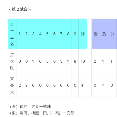
＜第２試合＞
チ
ー
1
2
3
4
5
6
7
8
9
計
勝
負
分
ム
名
広
大
0
0
1
0
3
0
3
1
8
16
2
1
1
医
東
亜
2
2
0
0
0
0
0
0
0
4
0
4
0
大
（医）福井、穴見ー式地
（東）島田、桃園、田川、鳴川ー安部