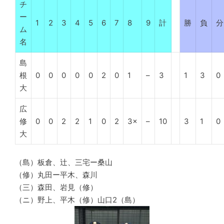
チ
ー
1
2
3
4
5
6
7
8
9
計
勝
負
分
ム
名
島
根
0
0
0
0
0
2
0
1
–
3
1
3
0
大
広
修
0
0
2
2
1
0
2
3×
–
10
3
1
0
大
（島）板倉、辻、三宅ー桑山
（修）丸田ー平木、森川
（三）森田、岩見（修）
（ニ）野上、平木（修）山口2（島）